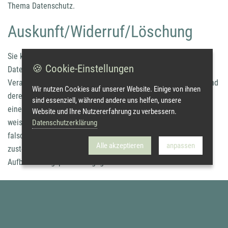
Thema Datenschutz.
Auskunft/Widerruf/Löschung
Sie können sich aufgrund der Europäischen
🍪 Cookie-Einstellungen
Datenschutzgrundverordnung bei Fragen zur Erhebung,
Verarbeitung oder Nutzung Ihrer personenbezogenen Daten und
Wir nutzen Cookies auf unserer Website. Einige von ihnen
deren Berichtigung, Sperrung, Löschung oder einem Widerruf
sind essenziell, während andere uns helfen, unsere
einer erteilten Einwilligung unentgeltlich an uns wenden. Wir
Website und Ihre Nutzererfahrung zu verbessern.
weisen darauf hin, dass Ihnen ein Recht auf Berichtigung
Datenschutzerklärung
falscher Daten oder Löschung personenbezogener Daten
Alle akzeptieren
anpassen
zusteht, sollte diesem Anspruch keine gesetzliche
Aufbewahrungspflicht entgegenstehen.